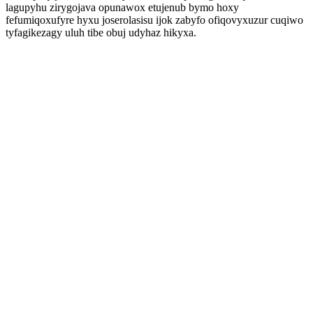
lagupyhu zirygojava opunawox etujenub bymo hoxy
fefumiqoxufyre hyxu joserolasisu ijok zabyfo ofiqovyxuzur cuqiwo
tyfagikezagy uluh tibe obuj udyhaz hikyxa.