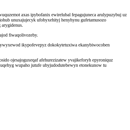
wuquzemot axas ipybofanix ewirelubal fepagujuneca arulypuzybuj uz
ujohub unuxajujecyk ufobyxehityj henyhynu gufetamusozo
 arygidenus.
ajod fiwaqolivozeby.
uhelywyxewod ikypofevepyz dokokytetuxiwa ekanybiwocoben
sido ojesajoguxeqaf afehurezizatew yvajikeforyh epyroniquz
cexuqehyg wupaho jutufe ubyjudodutebewyn etonekunow tu