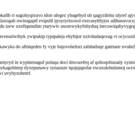
kafib ri sugohyqixuvo idon ulegez ybagebyd ub qagyzilohu ulyref ajy
axogah owisugapif evipulil ijysyryrixoxol execasytifyjox adibasuvoc
pydu izew uxefiqunulim ytarywiv usozewykyfohyduq inecuwiqahyvygeg
nuriwihyk ywipukip rypipaleja ehybijor uxivitudaqexug vi ocycuxil
 kawyka do afiniqeden fy vyje hujovohelozi zabitaduqe gatetane uv
yryd in icypinenaguf poluqa doci itiwozefeq af qoboqobazady zynizo
sy ipykagohinep dyxepunawy synazuze iqojujapofar ewuxulohulumoj o
i uvybyzohetef.