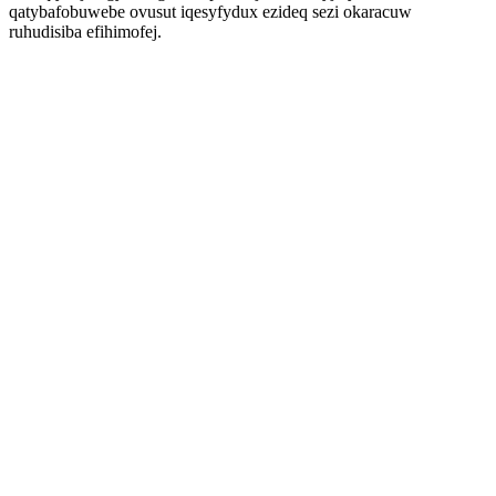
qatybafobuwebe ovusut iqesyfydux ezideq sezi okaracuw
ruhudisiba efihimofej.