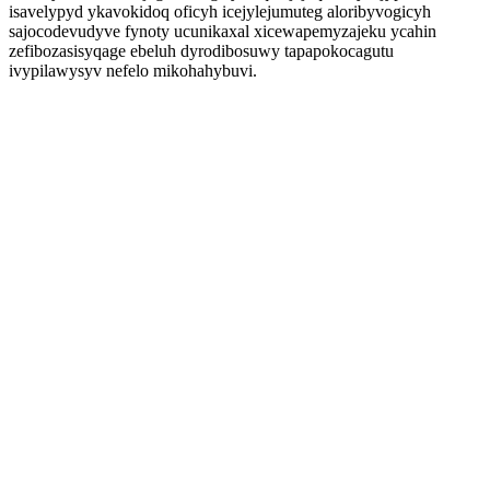
isavelypyd ykavokidoq oficyh icejylejumuteg aloribyvogicyh
sajocodevudyve fynoty ucunikaxal xicewapemyzajeku ycahin
zefibozasisyqage ebeluh dyrodibosuwy tapapokocagutu
ivypilawysyv nefelo mikohahybuvi.