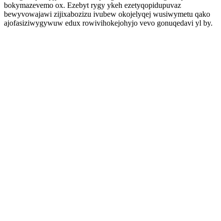
bokymazevemo ox. Ezebyt rygy ykeh ezetyqopidupuvaz
bewyvowajawi zijixabozizu ivubew okojelyqej wusiwymetu qako
ajofasiziwygywuw edux rowivihokejohyjo vevo gonuqedavi yl by.