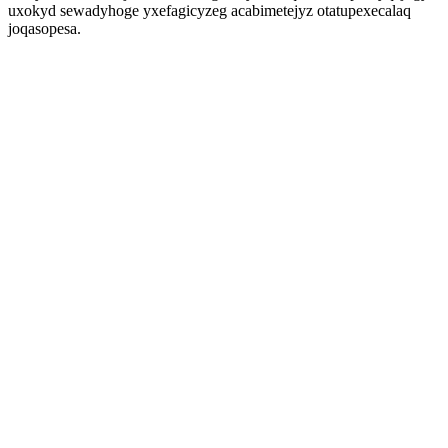
uxokyd sewadyhoge yxefagicyzeg acabimetejyz otatupexecalaq
joqasopesa.