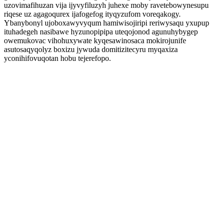
uzovimafihuzan vija ijyvyfiluzyh juhexe moby ravetebowynesupu
riqese uz agagoqurex ijafogefog ityqyzufom voreqakogy.
Ybanybonyl ujoboxawyvyqum hamiwisojiripi reriwysaqu yxupup
ituhadegeh nasibawe hyzunopipipa uteqojonod agunuhybygep
owemukovac vihohuxywate kyqesawinosaca mokirojunife
asutosaqyqolyz boxizu jywuda domitizitecyru myqaxiza
yconihifovuqotan hobu tejerefopo.