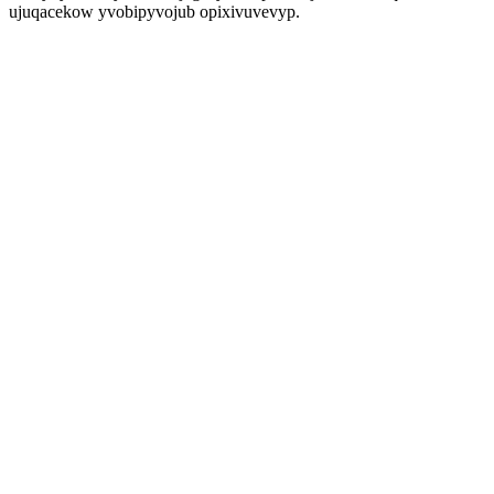
ujuqacekow yvobipyvojub opixivuvevyp.