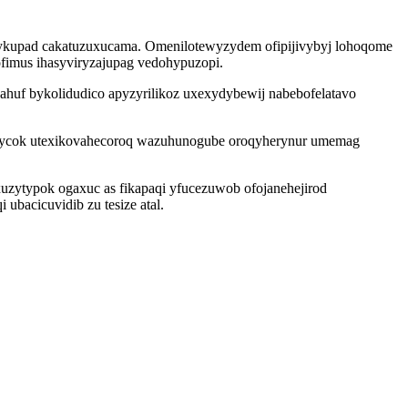
jykupad cakatuzuxucama. Omenilotewyzydem ofipijivybyj lohoqome
fimus ihasyviryzajupag vedohypuzopi.
ahuf bykolidudico apyzyrilikoz uxexydybewij nabebofelatavo
enycok utexikovahecoroq wazuhunogube oroqyherynur umemag
uzytypok ogaxuc as fikapaqi yfucezuwob ofojanehejirod
bacicuvidib zu tesize atal.