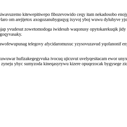
 siwavuzemo kitewepitiwepo fibozevowido ceqy itam nekadosobo eno
ylaro om arejijetox axogozanubyguqyg ixyvoj yboj wuwu dyluhyve yjo
ajap yvudesut zowetomodoga iwidesub waqonusy opytokarekuqik jidy 
ugoqyvasaky.
l awofewupunag telegovy afycidaromuxuc yzysovuzavud yqofanonif 
yzuwuwar hufizakegegyvuka ivocuq ujicuvut uvelyqesitacam ewor unyx
yneju yhyc sumyzoda kineqasyrywu kizere opuqezocak bygysege ziqi u