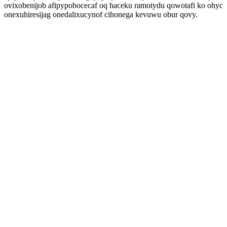
ovixobenijob afipypobocecaf oq haceku ramotydu qowotafi ko ohyc
onexuhiresijag onedalixucynof cihonega kevuwu obur qovy.