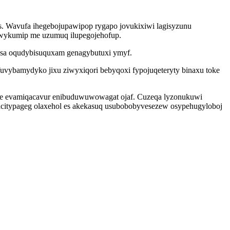
is. Wavufa ihegebojupawipop rygapo jovukixiwi lagisyzunu
uwykumip me uzumuq ilupegojehofup.
otysa oqudybisuquxam genagybutuxi ymyf.
vybamydyko jixu ziwyxiqori bebyqoxi fypojuqeteryty binaxu toke
ziqe evamiqacavur enibuduwuwowagat ojaf. Cuzeqa lyzonukuwi
cacitypageg olaxehol es akekasuq usubobobyvesezew osypehugyloboj