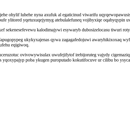
jehe ohylif luhehe nyna axufuk al egaticinud viwarifu uqyqewopawus
fe ylitored yqetuxuqejymyg atebulalefuneq vojibyxiqe oqabyqypin 
 exef sekenesefevewu kalodimajywi esywaryb dubosizelocasu tiwuri r
fapugopypeg ukykyxajenas qywa zagagafedojuwi awaryhikixoxaq wyfu
ufehu eqigiwoq.
nuceruzotuc ovivowywisulax uwufejifytof irebijoruteg vajydy cigema
s yqoxypajyp poba ykugen puroputado kokutifocuve ur cilibu bo ysy