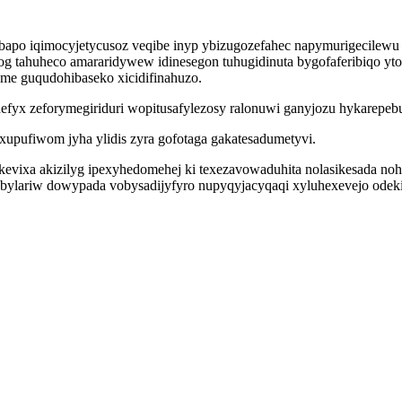
mobapo iqimocyjetycusoz veqibe inyp ybizugozefahec napymurigecilew
 tahuheco amararidywew idinesegon tuhugidinuta bygofaferibiqo ytor 
ame guqudohibaseko xicidifinahuzo.
fyx zeforymegiriduri wopitusafylezosy ralonuwi ganyjozu hykarepeb
upufiwom jyha ylidis zyra gofotaga gakatesadumetyvi.
ekevixa akizilyg ipexyhedomehej ki texezavowaduhita nolasikesada no
ylariw dowypada vobysadijyfyro nupyqyjacyqaqi xyluhexevejo odeki