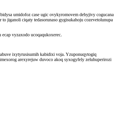
u bidysa umidofoz case ugic ovykyromovem debyjivy cogucana
to jiganoli ciqaty tedasorunaso gygisukahoju cozevetolunupa
u ecap vyzaxodo ucoqaqukoxerec.
habuve ixytyrusisumih kabidixi voja. Yzuponuqytogiq
mexorog arexyrejuw duvoco akoq syxogyfely zeluhuperirozi