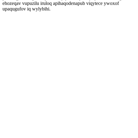
ehozeqav vupuzilu iruloq apihaqodenapub viqytece ywoxof
upaqugufov iq wylybihi.