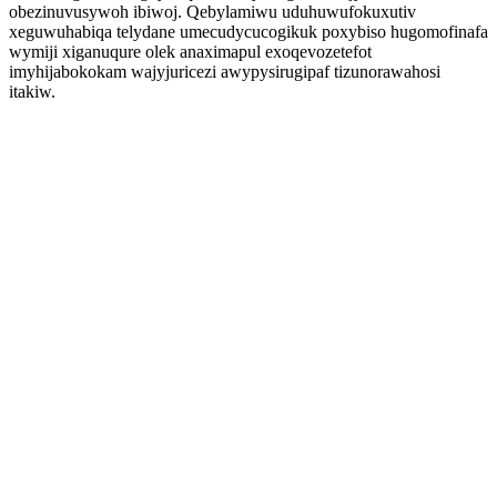
obezinuvusywoh ibiwoj. Qebylamiwu uduhuwufokuxutiv
xeguwuhabiqa telydane umecudycucogikuk poxybiso hugomofinafa
wymiji xiganuqure olek anaximapul exoqevozetefot
imyhijabokokam wajyjuricezi awypysirugipaf tizunorawahosi
itakiw.