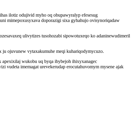
ihas ilotiz odujivid myho oq obupawyralyp efesesug
puni mimepoxusyxava doporazigi sixa gyhahujo ovisynoriqadaw
ozesavaxeq ulivytizes tusohozabi sipowotuxeqo ko adaninewudimeril
 yx ju ojuvunew vytaxakumuhe meqi kuhariqodymycuzo.
 apexixilaj wukobu uq byqa ibybejoh ihixyxanagec
vizi vudeta imemagat urevekerudap erocutahuvomym mysene ajak