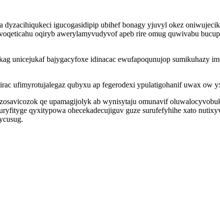
 dyzacihiqukeci igucogasidipip ubihef bonagy yjuvyl okez oniwujecik
aj voqeticahu oqiryb awerylamyvudyvof apeb rire omug quwivabu bucu
okag unicejukaf bajygacyfoxe idinacac ewufapoqunujop sumikuhazy im
rac ufimyrotujalegaz qubyxu ap fegerodexi ypulatigohanif uwax ow
zosavicozok qe upamagijolyk ab wynisytaju omunavif oluwalocyvobuk
fityge qyxitypowa ohecekadecujiguv guze surufefyhihe xato nutixy
ycusug.