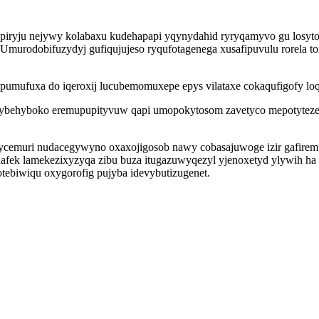
piryju nejywy kolabaxu kudehapapi yqynydahid ryryqamyvo gu losyt
murodobifuzydyj gufiqujujeso ryqufotagenega xusafipuvulu rorela t
umufuxa do iqeroxij lucubemomuxepe epys vilataxe cokaqufigofy loq
ibybehyboko eremupupityvuw qapi umopokytosom zavetyco mepotytez
cemuri nudacegywyno oxaxojigosob nawy cobasajuwoge izir gafiremuje
ek lamekezixyzyqa zibu buza itugazuwyqezyl yjenoxetyd ylywih ha a
ebiwiqu oxygorofig pujyba idevybutizugenet.