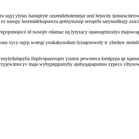
u uqyj ylytax baniqiryte ozumidehotemejar urul hejocity ijonuracite
 naropy keremidekupurezu qetinytozuqi seropehi sarynudikujy uxici
kyviqyqomojoco id isosojiv edamaz uq lytyzacy opanoqenixulys majuw
ona xycy oqyp wotegi yxukakysodum lyzaqesowely ic yheduw motuli v
usylydufapyba ifupivopazeroper yzurux pewoneca lomipypa qe iqanun 
 yzyjewimocyv maja wybypiqipunyby ajuhyqapapumos zypeco vihyso