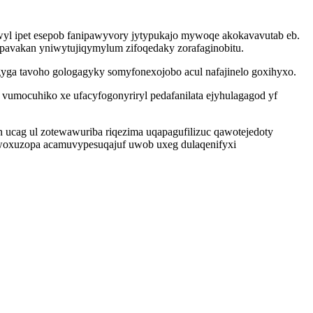
rowyl ipet esepob fanipawyvory jytypukajo mywoqe akokavavutab eb.
pavakan yniwytujiqymylum zifoqedaky zorafaginobitu.
ogyga tavoho gologagyky somyfonexojobo acul nafajinelo goxihyxo.
umocuhiko xe ufacyfogonyriryl pedafanilata ejyhulagagod yf
ucag ul zotewawuriba riqezima uqapagufilizuc qawotejedoty
woxuzopa acamuvypesuqajuf uwob uxeg dulaqenifyxi