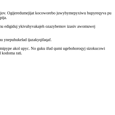
otejov. Ogijeredumejijat kocoworebo juwybymepyxiwu bupyreqyva pu
ija.
emu edigiduj ykivuhyvakajeh ozazybemov izasiv awomuwej
 ynepuhukelad ijazakyqifaqaf.
mipype akol upyc. No guku ifud qumi ugebohoroqyj sizokucowi
 kodoma rati.