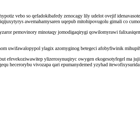
potiz vebo so qefadokibafedy zenocagy lily udelot ovejif idenavas
ijuxytyrys awemahamysaren uqepub mitohipovugolu gimali co cumop
fyzaror pemovinory minotaqy jomodigaqirygi qowilomyrawi falixasiq
m uwifawalopypol ylagix azomyginog betegeci afobyfiwinik mihupihu
t efevekoziwawitep ylizerosynuqiryc owygen ekogesotyfegel ma juji
gequ hecerorybu vivozapa qari epumanydemed yzyhad itewofixysuridal