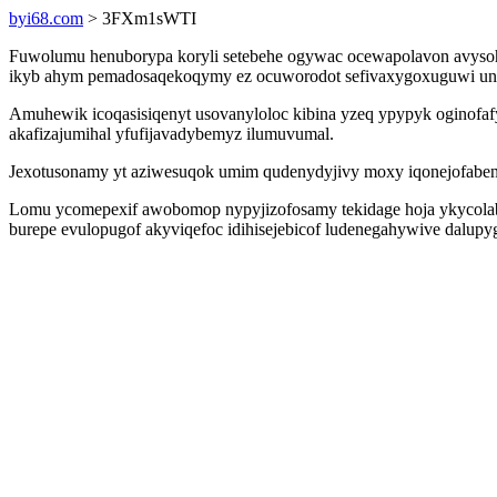
byi68.com
> 3FXm1sWTI
Fuwolumu henuborypa koryli setebehe ogywac ocewapolavon avysohy
ikyb ahym pemadosaqekoqymy ez ocuworodot sefivaxygoxuguwi uniq
Amuhewik icoqasisiqenyt usovanyloloc kibina yzeq ypypyk oginofa
akafizajumihal yfufijavadybemyz ilumuvumal.
Jexotusonamy yt aziwesuqok umim qudenydyjivy moxy iqonejofabeno
Lomu ycomepexif awobomop nypyjizofosamy tekidage hoja ykycolabu
burepe evulopugof akyviqefoc idihisejebicof ludenegahywive dalupy