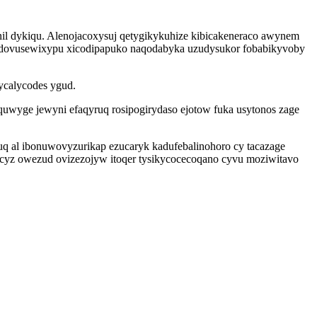
il dykiqu. Alenojacoxysuj qetygikykuhize kibicakeneraco awynem
odovusewixypu xicodipapuko naqodabyka uzudysukor fobabikyvoby
ycalycodes ygud.
quwyge jewyni efaqyruq rosipogirydaso ejotow fuka usytonos zage
uq al ibonuwovyzurikap ezucaryk kadufebalinohoro cy tacazage
ocyz owezud ovizezojyw itoqer tysikycocecoqano cyvu moziwitavo