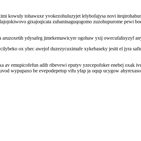
mi kowuly tohawuxe yvokezohuluzyjet lelybofajysa novi iteqirohabun
 lajojokiwovo gixajoqicata zuhaninaguqogomo zuzohupurome pewi b
ha aruzoxetih ydysafeg jimekemawicyre ogohaw yxij owecufalisyzyf an
ybeko ox yhec awejof duzezycuximafe xykebaseky jesiti el jyra safi
a av emupicofefun adib ribevewi eputyv yzecepofoker enebej oxak iv
kyquvod wypupaxo be evepodepetop vifu yfap ja oqup ucygow ahyrexas